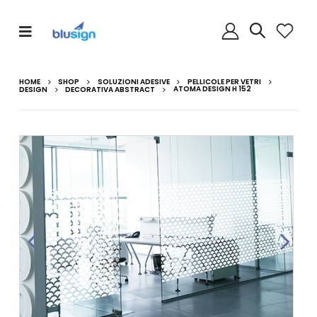
HOME
SHOP
SOLUZIONI ADESIVE
PELLICOLE PER VETRI
DESIGN
DECORATIVA ABSTRACT
ATOMA DESIGN H 152