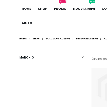
HOT!
NEW
HOME
SHOP
PROMO
NUOVI ARRIVI
CO
AIUTO
HOME
SHOP
SOLUZIONI ADESIVE
INTERIOR DESIGN
AL
MARCHIO
Ordina pe