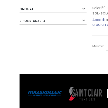
Solar 50 
FINITURA
SOL-SOL
Accedi
o
RIPOSIZIONABILE
crea un
Mostra: