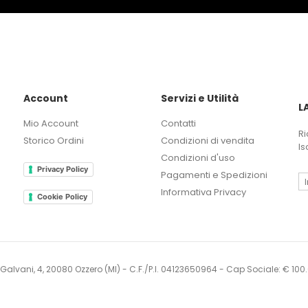
Account
Servizi e Utilità
L
Mio Account
Contatti
Ri
Storico Ordini
Condizioni di vendita
Is
Condizioni d'uso
Privacy Policy
Pagamenti e Spedizioni
Informativa Privacy
Cookie Policy
i Galvani, 4, 20080 Ozzero (MI) - C.F./P.I. 04123650964 - Cap Sociale: € 10