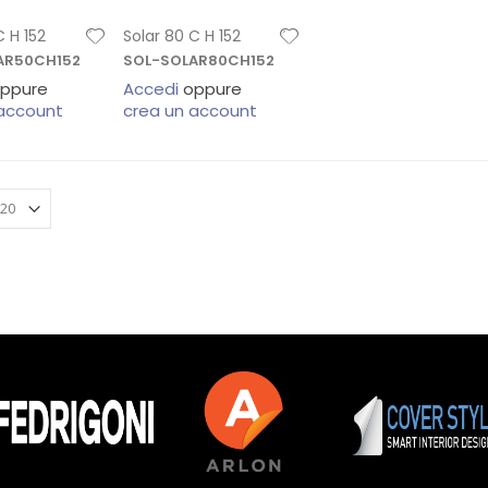
C H 152
Solar 80 C H 152
AR50CH152
SOL-SOLAR80CH152
ppure
Accedi
oppure
 account
crea un account