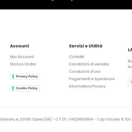
Account
Servizi e Utilità
L
Mio Account
Contatti
Ri
Storico Ordini
Condizioni di vendita
Is
Condizioni d'uso
Privacy Policy
Pagamenti e Spedizioni
Informativa Privacy
Cookie Policy
i Galvani, 4, 20080 Ozzero (MI) - C.F./P.I. 04123650964 - Cap Sociale: € 10