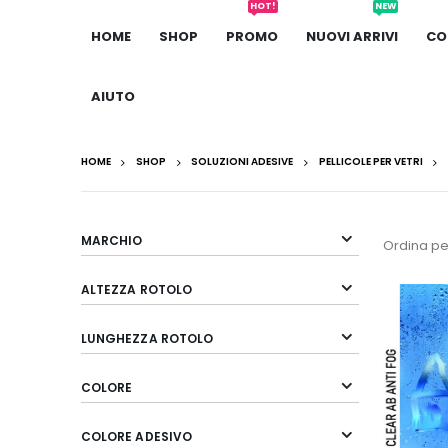
HOT!
NEW
HOME
SHOP
PROMO
NUOVI ARRIVI
CO
AIUTO
HOME
SHOP
SOLUZIONI ADESIVE
PELLICOLE PER VETRI
MARCHIO
Ordina pe
ALTEZZA ROTOLO
LUNGHEZZA ROTOLO
COLORE
COLORE ADESIVO