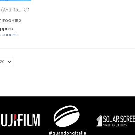
Clear A.B. (Anti-fog) H 152
TIFOGH152
ppure
 account