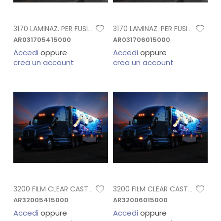
3170 LAMINAZ. PER FUSION H. 1,37X45,7 M
3170 LAMINAZ. PER FUSION H. 1,52X45,7 M
AR031705415000
AR031706015000
Accedi
oppure
Accedi
oppure
crea un account
crea un account
3200 FILM CLEAR CAST LUCIDO H. 1,37X45,7
3200 FILM CLEAR CAST LUCIDO H. 1,52X45,7
AR32005415000
AR32006015000
Accedi
oppure
Accedi
oppure