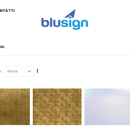
NTATTI
EEL
r: