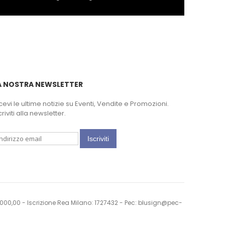
A NOSTRA NEWSLETTER
cevi le ultime notizie su Eventi, Vendite e Promozioni.
criviti alla newsletter.
Iscriviti
0.000,00 - Iscrizione Rea Milano: 1727432 - Pec: blusign@pec-