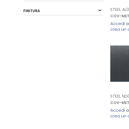
FINITURA
COV-MET
Accedi
o
crea un
COV-MET
Accedi
o
crea un