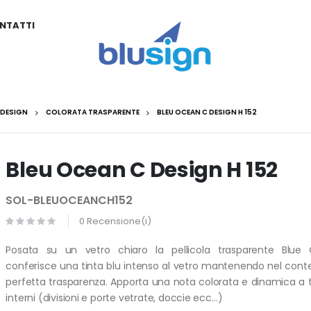
NTATTI
DESIGN
COLORATA TRASPARENTE
BLEU OCEAN C DESIGN H 152
Bleu Ocean C Design H 152
SOL-BLEUOCEANCH152
0 Recensione(i)
Posata su un vetro chiaro la pellicola trasparente Blu
conferisce una tinta blu intenso al vetro mantenendo nel co
perfetta trasparenza. Apporta una nota colorata e dinamica a tut
interni (divisioni e porte vetrate, doccie ecc…)