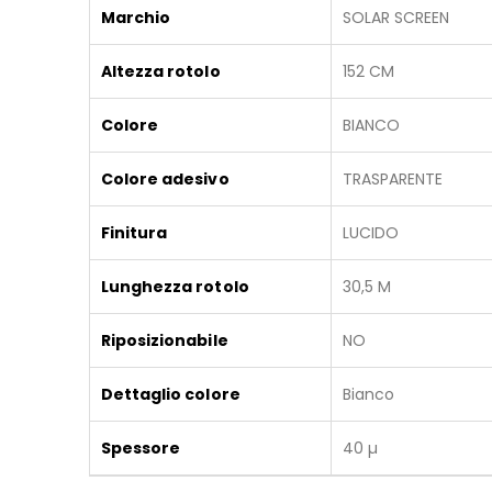
Marchio
SOLAR SCREEN
Altezza rotolo
152 CM
Colore
BIANCO
Colore adesivo
TRASPARENTE
Finitura
LUCIDO
Lunghezza rotolo
30,5 M
Riposizionabile
NO
Dettaglio colore
Bianco
Spessore
40 µ